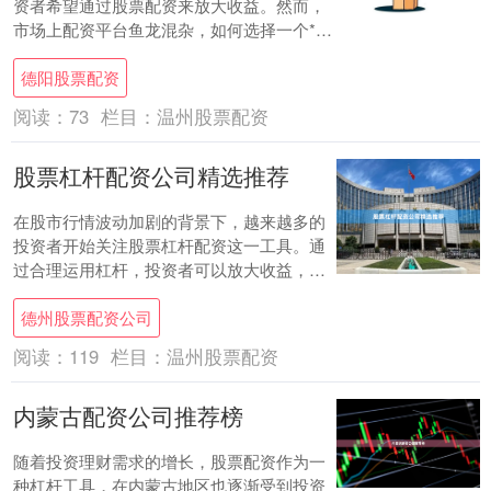
资者希望通过股票配资来放大收益。然而，
市场上配资平台鱼龙混杂，如何选择一个**
安全可靠**的配资公司，成为保障资金安全
德阳股票配资
和投....
阅读：
73
栏目：
温州股票配资
股票杠杆配资公司精选推荐
在股市行情波动加剧的背景下，越来越多的
投资者开始关注股票杠杆配资这一工具。通
过合理运用杠杆，投资者可以放大收益，但
同时也需要警惕风险。本文将为您精选推荐
德州股票配资公司
几家优质....
阅读：
119
栏目：
温州股票配资
内蒙古配资公司推荐榜
随着投资理财需求的增长，股票配资作为一
种杠杆工具，在内蒙古地区也逐渐受到投资