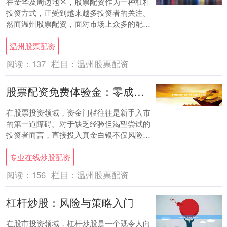
在金华及周边地区，股票配资作为一种杠杆
投资方式，正受到越来越多投资者的关注。
然而温州股票配资，面对市场上众多的配资
平台，如何选择一家安全、合规且服务优质
温州股票配资
的机构，....
阅读：
137
栏目：
温州股票配资
股票配资免费体验金：零成本试盘，新手首选
在股票投资领域，资金门槛往往是新手入市
的第一道障碍。对于缺乏经验但渴望尝试的
投资者而言，直接投入真金白银不仅风险较
高，还容易因操作失误造成不必要的损失。
专业在线炒股配资
此时，*....
阅读：
156
栏目：
温州股票配资
杠杆炒股：风险与策略入门
在股市投资领域，杠杆炒股是一个既令人向