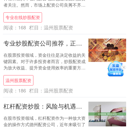
者关注。然而，市场上配资公司良莠不齐，
选择一家合规、稳健的配资平台至关重要。
专业在线炒股配资
本文将为....
阅读：
168
栏目：
温州股票配资
专业炒股配资公司推荐，正规平台低息安全
在股票投资领域，资金往往是决定收益的关
键因素。对于许多投资者而言，炒股配资成
为放大收益、提升资金使用效率的重要方
式。然而，面对市场上众多的配资公司，如
温州股票配资
何选择一家....
阅读：
186
栏目：
温州股票配资
杠杆配资炒股：风险与机遇并存
在股市投资领域，杠杆配资作为一种放大资
金的操作方式德州配资公司，近年来吸引了