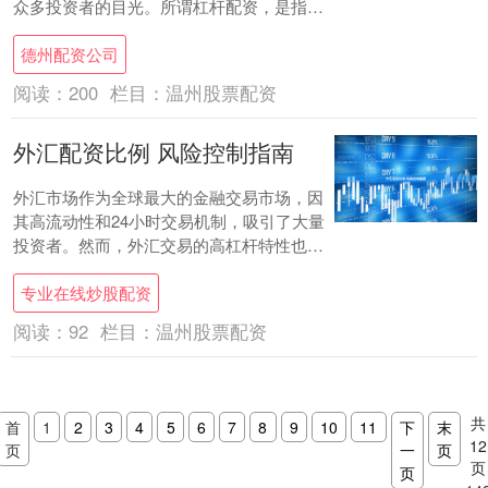
众多投资者的目光。所谓杠杆配资，是指投
资者通过向配资公司或平台借入资金，以自
德州配资公司
有资金作....
阅读：
200
栏目：
温州股票配资
外汇配资比例 风险控制指南
外汇市场作为全球最大的金融交易市场，因
其高流动性和24小时交易机制，吸引了大量
投资者。然而，外汇交易的高杠杆特性也意
味着高风险。许多交易者选择通过配资放大
专业在线炒股配资
资金，....
阅读：
92
栏目：
温州股票配资
共
首
1
2
3
4
5
6
7
8
9
10
11
下
末
12
页
一
页
页
页