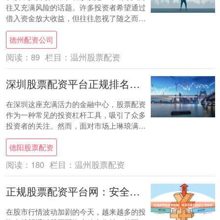
往又充满风险的话题。许多投资者希望通过
借入资金放大收益，但往往忽视了随之而来
的高风险。本文将为您系统介绍杠杆炒股的
德州配资公司
基本概念....
阅读：
89
栏目：
温州股票配资
深圳股票配资平台正规排名与安全选择指南
在深圳这座充满活力的金融中心，股票配资
作为一种常见的投资杠杆工具，吸引了众多
投资者的关注。然而，面对市场上琳琅满目
的配资平台，如何选择正规、安全的平台成
德阳股票配资
为投资者....
阅读：
180
栏目：
温州股票配资
正规股票配资平台网：安全可靠的配资公司推荐
在股市行情波动加剧的今天，越来越多的投