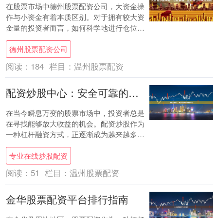
在股票市场中德州股票配资公司，大资金操
作与小资金有着本质区别。对于拥有较大资
金量的投资者而言，如何科学地进行仓位管
理、分批建仓以及严格执行风控，是决定长
德州股票配资公司
期收益的....
阅读：
184
栏目：
温州股票配资
配资炒股中心：安全可靠的杠杆融资平台
在当今瞬息万变的股票市场中，投资者总是
在寻找能够放大收益的机会。配资炒股作为
一种杠杆融资方式，正逐渐成为越来越多投
资者关注的焦点。然而，面对市场上众多的
专业在线炒股配资
配资平台....
阅读：
51
栏目：
温州股票配资
金华股票配资平台排行指南