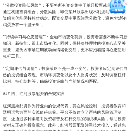
**分散投资降低风险**：不要将所有资金集中于单只股票或单一行业。
通过构建投资组合，分散风险，即使某只股票出现不利波动，整体投
资组合仍能保持相对稳定。配资交易中更应注意分散化，避免“把所有
鸡蛋放在一个篮子里”。
**持续学习与心态管理**：金融市场变化莫测，投资者需要不断学习新
知识、新技能，跟上市场变化。同时，保持冷静理性的投资心态至关
重要，避免因市场短期波动而情绪化交易，更不应抱着赌博心态使用
杠杆工具。
**定期评估与调整**：投资策略不是一成不变的。投资者应定期评估自
己的投资组合表现、市场环境变化以及个人财务状况，及时调整杠杆
比例、持仓结构等，确保投资策略与当前情况相匹配。
### 四、红河股票配资的合规实践
红河股票配资作为行业内的合规代表，其在风险控制、投资者教育和
透明运营方面的实践值得借鉴。平台不仅建立了严格的风险管理制
度，还通过多种渠道向投资者普及杠杆交易的知识和风险，帮助投资
者树立正确的投资观念。此外，红河股票配资注重技术投入，通过先