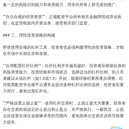
备一定的风险识别能力和承受能力，而非向所有人群无差别推广。
**合法合规的经营资质**：正规配资平台持有相关金融牌照或营业执
照，在监管框架内开展业务，接受相关部门监督。
### 三、理性投资策略的构建
即使使用合规的杠杆工具，投资者也必须构建理性的投资策略，才能
在市场中长期生存和发展。
**合理配置杠杆比例**：杠杆比例并非越高越好。投资者应根据自身的
风险承受能力、投资经验和市场状况，选择适当的杠杆比例。初入市
者建议从低杠杆（如1:2或1:3）开始，随着经验积累再逐步调整。红
河股票配资等合规平台通常会提供多种杠杆比例供选择，投资者应量
力而行，避免过度杠杆化。
**严格设置止损止盈**：使用杠杆交易时，止损止盈尤为重要。投资者
应在交易前就设定好止损点和止盈点，并严格执行。一般而言，止损
点应设置在保证金能够承受的范围内，避免因单次交易失误而导致重
大损失。